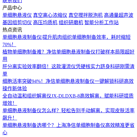
联系我们
产品中心
单细胞悬液仪
真空离心浓缩仪
真空搅拌脱泡机
高通量超声波
基因组剪切仪
高压均质机
组织研磨机
智能分析工作站
热点资讯
单细胞悬液制备仪|提升肌肉组织单细胞制备效率，耗时缩短
70%！
植物单细胞制备难？净信单细胞悬液制备仪打破样本局限超好
用
肝分离实验效率翻倍！这款灌流仪凭硬核实力跻身科研刚需清
单
细胞活率突破94%！净信单细胞悬液制备仪一键解锁科研高效
操作新体验
全自动温和组织解离仪JX-DLDXB-8高效解离，赋能科研提质
增效！
单细胞悬液制备仪怎么样？轻松告别手动解离，实现皮肤活率
飙升！
单细胞悬液制备选哪个？上海净信单细胞制备仪高效精准更省
心