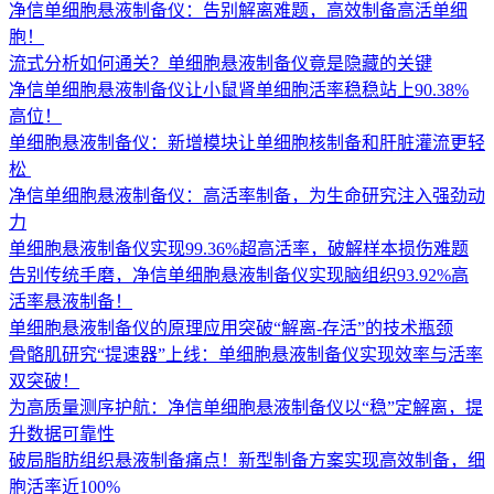
净信单细胞悬液制备仪：告别解离难题，高效制备高活单细
胞！
流式分析如何通关？单细胞悬液制备仪竟是隐藏的关键
净信单细胞悬液制备仪让小鼠肾单细胞活率稳稳站上90.38%
高位！
单细胞悬液制备仪：新增模块让单细胞核制备和肝脏灌流更轻
松 ​
净信单细胞悬液制备仪：高活率制备，为生命研究注入强劲动
力
单细胞悬液制备仪实现99.36%超高活率，破解样本损伤难题
告别传统手磨，净信单细胞悬液制备仪实现脑组织93.92%高
活率悬液制备！
单细胞悬液制备仪的原理应用突破“解离-存活”的技术瓶颈
骨骼肌研究“提速器”上线：单细胞悬液制备仪实现效率与活率
双突破！
为高质量测序护航：净信单细胞悬液制备仪以“稳”定解离，提
升数据可靠性
破局脂肪组织悬液制备痛点！新型制备方案实现高效制备，细
胞活率近100%