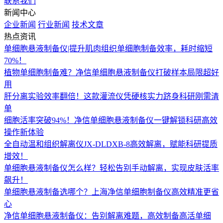
联系我们
新闻中心
企业新闻
行业新闻
技术文章
热点资讯
单细胞悬液制备仪|提升肌肉组织单细胞制备效率，耗时缩短
70%！
植物单细胞制备难？净信单细胞悬液制备仪打破样本局限超好
用
肝分离实验效率翻倍！这款灌流仪凭硬核实力跻身科研刚需清
单
细胞活率突破94%！净信单细胞悬液制备仪一键解锁科研高效
操作新体验
全自动温和组织解离仪JX-DLDXB-8高效解离，赋能科研提质
增效！
单细胞悬液制备仪怎么样？轻松告别手动解离，实现皮肤活率
飙升！
单细胞悬液制备选哪个？上海净信单细胞制备仪高效精准更省
心
净信单细胞悬液制备仪：告别解离难题，高效制备高活单细