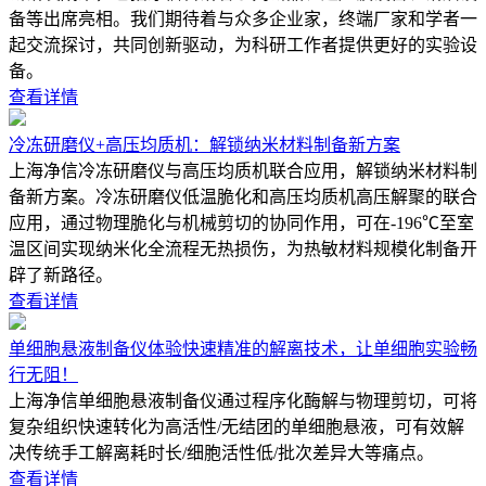
备等出席亮相。我们期待着与众多企业家，终端厂家和学者一
起交流探讨，共同创新驱动，为科研工作者提供更好的实验设
备。
查看详情
冷冻研磨仪+高压均质机：解锁纳米材料制备新方案
上海净信冷冻研磨仪与高压均质机联合应用，解锁纳米材料制
备新方案。冷冻研磨仪低温脆化和高压均质机高压解聚的联合
应用，通过物理脆化与机械剪切的协同作用，可在-196℃至室
温区间实现纳米化全流程无热损伤，为热敏材料规模化制备开
辟了新路径。
查看详情
单细胞悬液制备仪体验快速精准的解离技术，让单细胞实验畅
行无阻！
上海净信单细胞悬液制备仪通过程序化酶解与物理剪切，可将
复杂组织快速转化为高活性/无结团的单细胞悬液，可有效解
决传统手工解离耗时长/细胞活性低/批次差异大等痛点。
查看详情