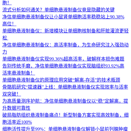
胞！
流式分析如何通关？单细胞悬液制备仪竟是隐藏的关键
净信单细胞悬液制备仪让小鼠肾单细胞活率稳稳站上90.38%
高位！
单细胞悬液制备仪：新增模块让单细胞核制备和肝脏灌流更轻
松 ​
净信单细胞悬液制备仪：高活率制备，为生命研究注入强劲动
力
单细胞悬液制备仪实现99.36%超高活率，破解样本损伤难题
告别传统手磨，净信单细胞悬液制备仪实现脑组织93.92%高
活率悬液制备！
单细胞悬液制备仪的原理应用突破“解离-存活”的技术瓶颈
骨骼肌研究“提速器”上线：单细胞悬液制备仪实现效率与活率
双突破！
为高质量测序护航：净信单细胞悬液制备仪以“稳”定解离，提
升数据可靠性
破局脂肪组织悬液制备痛点！新型制备方案实现高效制备，细
胞活率近100%
细胞活性提升至99%：单细胞悬液制备仪解锁小鼠前列腺肿瘤