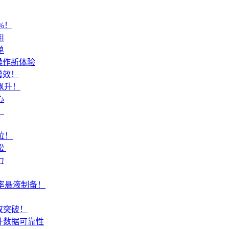
%！
用
单
操作新体验
增效！
飙升！
心
！
位！
​
力
活率悬液制备！
双突破！
升数据可靠性