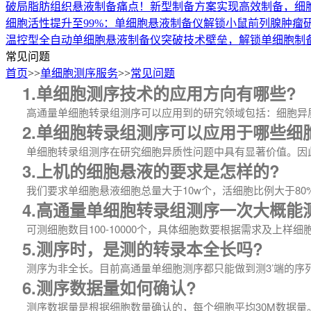
破局脂肪组织悬液制备痛点！新型制备方案实现高效制备，细胞
细胞活性提升至99%：单细胞悬液制备仪解锁小鼠前列腺肿瘤
温控型全自动单细胞悬液制备仪突破技术壁垒，解锁单细胞制
常见问题
首页
>>
单细胞测序服务
>>
常见问题
1.单细胞测序技术的应用方向有哪些?
高通量单细胞转录组测序可以应用到的研究领域包括：细胞异质
2.单细胞转录组测序可以应用于哪些细
单细胞转录组测序在研究细胞异质性问题中具有显著价值。因此
3.上机的细胞悬液的要求是怎样的?
我们要求单细胞悬液细胞总量大于10w个，活细胞比例大于80%
4.高通量单细胞转录组测序一次大概能
可测细胞数目100-10000个，具体细胞数要根据需求及上样细
5.测序时，是测的转录本全长吗?
测序为非全长。目前高通量单细胞测序都只能做到测3’端的序
6.测序数据量如何确认?
测序数据量是根据细胞数量确认的，每个细胞平均30M数据量