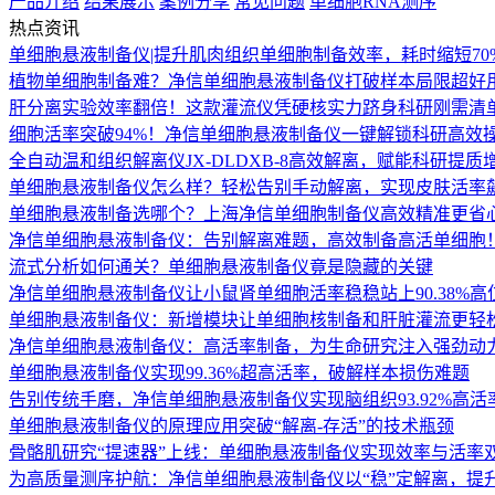
产品介绍
结果展示
案例分享
常见问题
单细胞RNA测序
热点资讯
单细胞悬液制备仪|提升肌肉组织单细胞制备效率，耗时缩短70
植物单细胞制备难？净信单细胞悬液制备仪打破样本局限超好
肝分离实验效率翻倍！这款灌流仪凭硬核实力跻身科研刚需清
细胞活率突破94%！净信单细胞悬液制备仪一键解锁科研高效
全自动温和组织解离仪JX-DLDXB-8高效解离，赋能科研提质
单细胞悬液制备仪怎么样？轻松告别手动解离，实现皮肤活率
单细胞悬液制备选哪个？上海净信单细胞制备仪高效精准更省
净信单细胞悬液制备仪：告别解离难题，高效制备高活单细胞
流式分析如何通关？单细胞悬液制备仪竟是隐藏的关键
净信单细胞悬液制备仪让小鼠肾单细胞活率稳稳站上90.38%高
单细胞悬液制备仪：新增模块让单细胞核制备和肝脏灌流更轻松 
净信单细胞悬液制备仪：高活率制备，为生命研究注入强劲动
单细胞悬液制备仪实现99.36%超高活率，破解样本损伤难题
告别传统手磨，净信单细胞悬液制备仪实现脑组织93.92%高
单细胞悬液制备仪的原理应用突破“解离-存活”的技术瓶颈
骨骼肌研究“提速器”上线：单细胞悬液制备仪实现效率与活率
为高质量测序护航：净信单细胞悬液制备仪以“稳”定解离，提