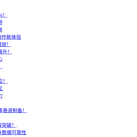
%！
用
单
操作新体验
增效！
飙升！
心
！
位！
​
力
活率悬液制备！
双突破！
升数据可靠性