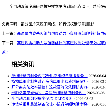
全自动液氮冷冻研磨机把样本冷冻到脆化点以下，然后在研
免责声明：部分图片来源于网络，如有侵权请联系删除！
上一篇：
高通量声波基因组剪切仪助力小鼠肝脏细胞核的超声
下一篇：
高压均质机助力蕈菌菌丝体的高压均质处理|高效提取
返回
相关资讯
单细胞悬液制备仪|提升肌肉组织单细胞制备···
2026-06-04
植物单细胞制备难？净信单细胞悬液制备仪打···
2026-03-
肝分离实验效率翻倍！这款灌流仪凭硬核实力···
2026-03-
细胞活率突破94%！净信单细胞悬液制备仪···
2026-03-06
全自动温和组织解离仪JX-DLDXB-8···
2026-03-02
净信单细胞悬液制备仪让小鼠肾单细胞活率稳···
2026-01-