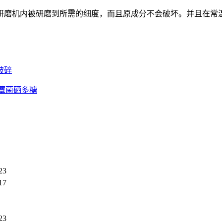
磨机内被研磨到所需的细度，而且原成分不会破坏。并且在常温
破碎
蕈菌硒多糖
23
17
23