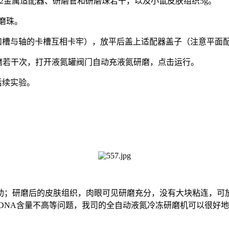
，5ml*12金属适配器、研磨管和研磨珠若干，以及小鼠皮肤组织5g
研磨珠。
底部凹槽与轴的卡槽互相卡牢），放平后盖上适配器盖子（注意平
研磨若干次，打开液氮罐阀门自动充液氮研磨，点击运行。
后续实验。
研磨后的皮肤组织，肉眼可见研磨充分，没有大块粘连，可放
DNA含量不高等问题，我司的全自动液氮冷冻研磨机可以很好