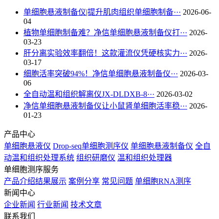
单细胞悬液制备仪|提升肌肉组织单细胞制备···
2026-06-
04
植物单细胞制备难？净信单细胞悬液制备仪打···
2026-
03-23
肝分离实验效率翻倍！这款灌流仪凭硬核实力···
2026-
03-17
细胞活率突破94%！净信单细胞悬液制备仪···
2026-03-
06
全自动温和组织解离仪JX-DLDXB-8···
2026-03-02
净信单细胞悬液制备仪让小鼠肾单细胞活率稳···
2026-
01-23
产品中心
单细胞悬液仪
Drop-seq单细胞测序仪
单细胞悬液制备仪
全自
动温和组织处理系统
组织研磨仪
温和组织处理器
单细胞测序服务
产品介绍
结果展示
案例分享
常见问题
单细胞RNA测序
新闻中心
企业新闻
行业新闻
技术文章
联系我们