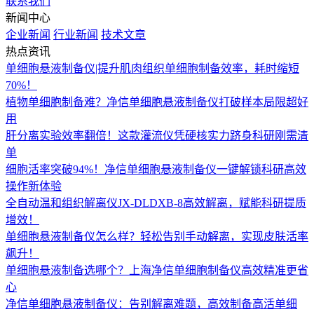
联系我们
新闻中心
企业新闻
行业新闻
技术文章
热点资讯
单细胞悬液制备仪|提升肌肉组织单细胞制备效率，耗时缩短
70%！
植物单细胞制备难？净信单细胞悬液制备仪打破样本局限超好
用
肝分离实验效率翻倍！这款灌流仪凭硬核实力跻身科研刚需清
单
细胞活率突破94%！净信单细胞悬液制备仪一键解锁科研高效
操作新体验
全自动温和组织解离仪JX-DLDXB-8高效解离，赋能科研提质
增效！
单细胞悬液制备仪怎么样？轻松告别手动解离，实现皮肤活率
飙升！
单细胞悬液制备选哪个？上海净信单细胞制备仪高效精准更省
心
净信单细胞悬液制备仪：告别解离难题，高效制备高活单细