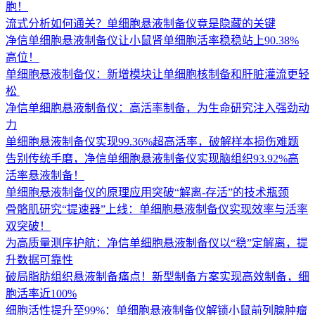
胞！
流式分析如何通关？单细胞悬液制备仪竟是隐藏的关键
净信单细胞悬液制备仪让小鼠肾单细胞活率稳稳站上90.38%
高位！
单细胞悬液制备仪：新增模块让单细胞核制备和肝脏灌流更轻
松 ​
净信单细胞悬液制备仪：高活率制备，为生命研究注入强劲动
力
单细胞悬液制备仪实现99.36%超高活率，破解样本损伤难题
告别传统手磨，净信单细胞悬液制备仪实现脑组织93.92%高
活率悬液制备！
单细胞悬液制备仪的原理应用突破“解离-存活”的技术瓶颈
骨骼肌研究“提速器”上线：单细胞悬液制备仪实现效率与活率
双突破！
为高质量测序护航：净信单细胞悬液制备仪以“稳”定解离，提
升数据可靠性
破局脂肪组织悬液制备痛点！新型制备方案实现高效制备，细
胞活率近100%
细胞活性提升至99%：单细胞悬液制备仪解锁小鼠前列腺肿瘤