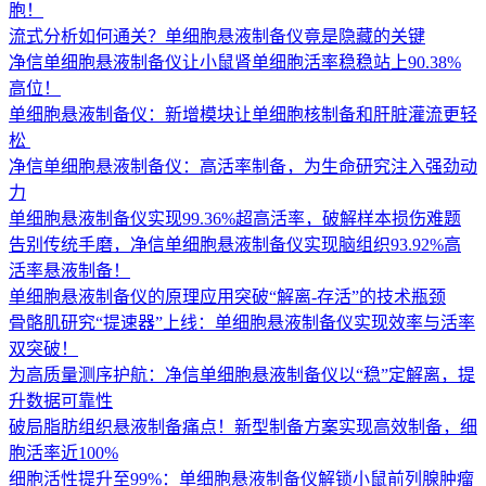
胞！
流式分析如何通关？单细胞悬液制备仪竟是隐藏的关键
净信单细胞悬液制备仪让小鼠肾单细胞活率稳稳站上90.38%
高位！
单细胞悬液制备仪：新增模块让单细胞核制备和肝脏灌流更轻
松 ​
净信单细胞悬液制备仪：高活率制备，为生命研究注入强劲动
力
单细胞悬液制备仪实现99.36%超高活率，破解样本损伤难题
告别传统手磨，净信单细胞悬液制备仪实现脑组织93.92%高
活率悬液制备！
单细胞悬液制备仪的原理应用突破“解离-存活”的技术瓶颈
骨骼肌研究“提速器”上线：单细胞悬液制备仪实现效率与活率
双突破！
为高质量测序护航：净信单细胞悬液制备仪以“稳”定解离，提
升数据可靠性
破局脂肪组织悬液制备痛点！新型制备方案实现高效制备，细
胞活率近100%
细胞活性提升至99%：单细胞悬液制备仪解锁小鼠前列腺肿瘤