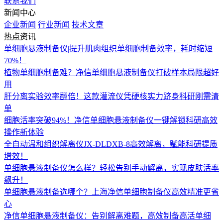
联系我们
新闻中心
企业新闻
行业新闻
技术文章
热点资讯
单细胞悬液制备仪|提升肌肉组织单细胞制备效率，耗时缩短
70%！
植物单细胞制备难？净信单细胞悬液制备仪打破样本局限超好
用
肝分离实验效率翻倍！这款灌流仪凭硬核实力跻身科研刚需清
单
细胞活率突破94%！净信单细胞悬液制备仪一键解锁科研高效
操作新体验
全自动温和组织解离仪JX-DLDXB-8高效解离，赋能科研提质
增效！
单细胞悬液制备仪怎么样？轻松告别手动解离，实现皮肤活率
飙升！
单细胞悬液制备选哪个？上海净信单细胞制备仪高效精准更省
心
净信单细胞悬液制备仪：告别解离难题，高效制备高活单细